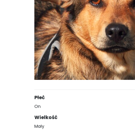
Płeć
On
Wielkość
Mały