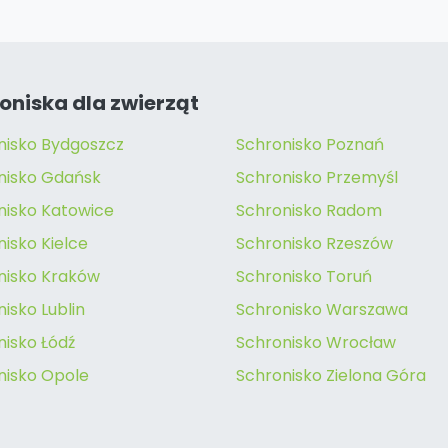
oniska dla zwierząt
nisko Bydgoszcz
Schronisko Poznań
nisko Gdańsk
Schronisko Przemyśl
nisko Katowice
Schronisko Radom
isko Kielce
Schronisko Rzeszów
nisko Kraków
Schronisko Toruń
isko Lublin
Schronisko Warszawa
nisko Łódź
Schronisko Wrocław
nisko Opole
Schronisko Zielona Góra