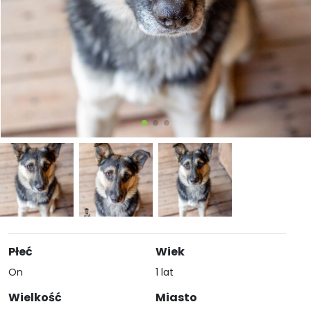
Płeć
Wiek
On
1 lat
Wielkość
Miasto