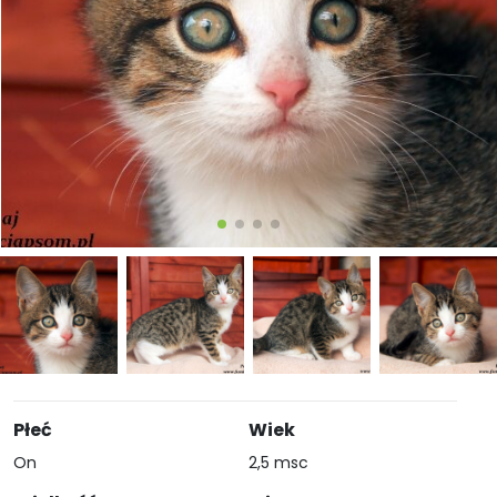
Płeć
Wiek
On
2,5 msc