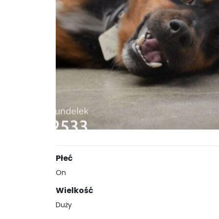
Płeć
On
Wielkość
Duży