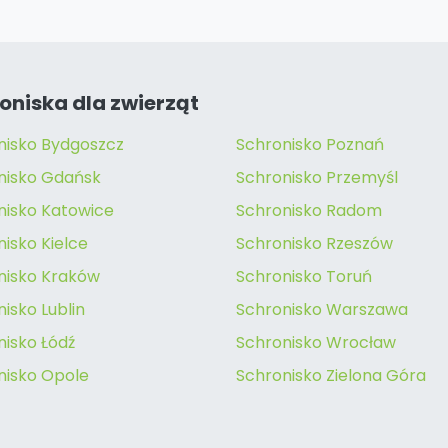
oniska dla zwierząt
nisko Bydgoszcz
Schronisko Poznań
nisko Gdańsk
Schronisko Przemyśl
nisko Katowice
Schronisko Radom
isko Kielce
Schronisko Rzeszów
nisko Kraków
Schronisko Toruń
isko Lublin
Schronisko Warszawa
nisko Łódź
Schronisko Wrocław
nisko Opole
Schronisko Zielona Góra