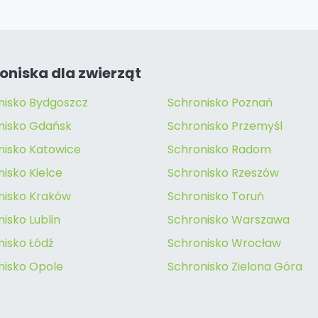
oniska dla zwierząt
nisko Bydgoszcz
Schronisko Poznań
nisko Gdańsk
Schronisko Przemyśl
nisko Katowice
Schronisko Radom
isko Kielce
Schronisko Rzeszów
nisko Kraków
Schronisko Toruń
isko Lublin
Schronisko Warszawa
nisko Łódź
Schronisko Wrocław
nisko Opole
Schronisko Zielona Góra