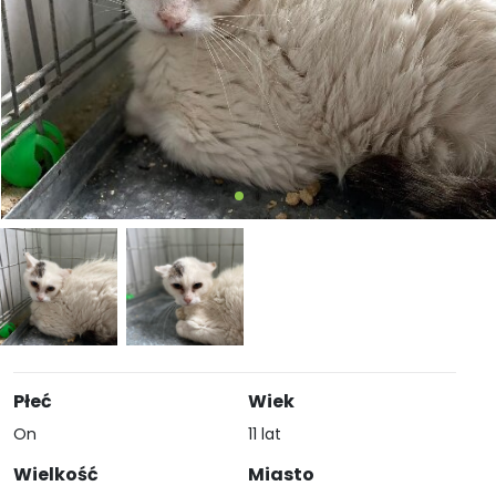
Płeć
Wiek
On
11 lat
Wielkość
Miasto