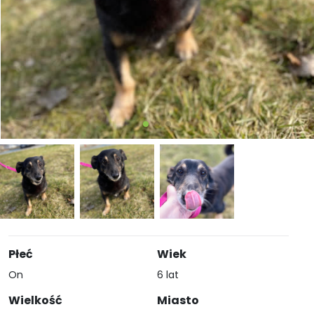
Płeć
Wiek
On
6 lat
Wielkość
Miasto