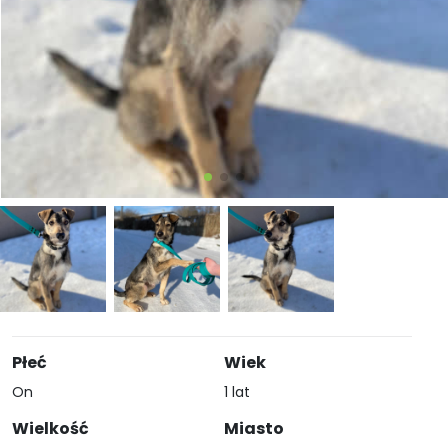
Płeć
Wiek
On
1 lat
Wielkość
Miasto