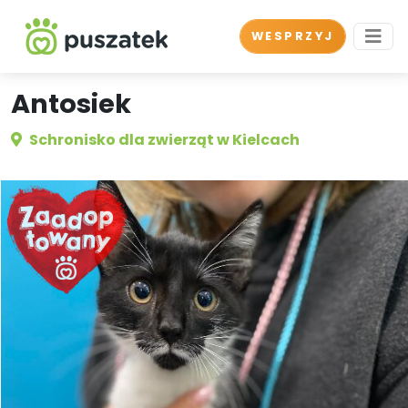
WESPRZYJ
Antosiek
Schronisko dla zwierząt w Kielcach