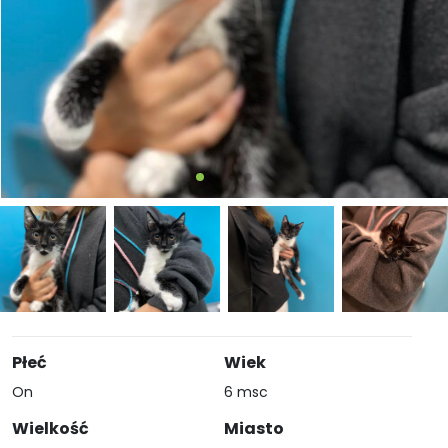
Płeć
Wiek
On
6 msc
Wielkość
Miasto