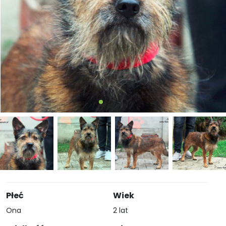
Płeć
Wiek
Ona
2 lat