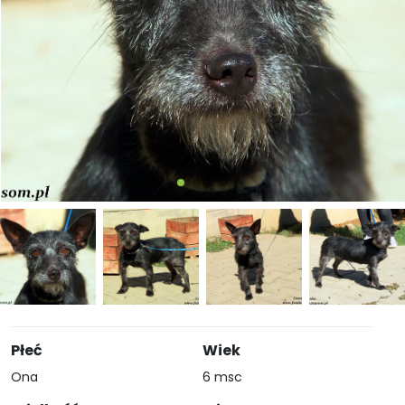
Płeć
Wiek
Ona
6 msc