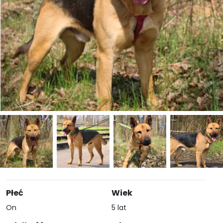
Płeć
Wiek
On
5 lat