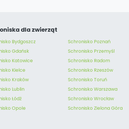
oniska dla zwierząt
nisko Bydgoszcz
Schronisko Poznań
nisko Gdańsk
Schronisko Przemyśl
nisko Katowice
Schronisko Radom
isko Kielce
Schronisko Rzeszów
nisko Kraków
Schronisko Toruń
isko Lublin
Schronisko Warszawa
nisko Łódź
Schronisko Wrocław
nisko Opole
Schronisko Zielona Góra