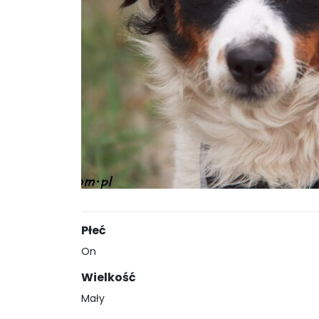
Płeć
On
Wielkość
Mały