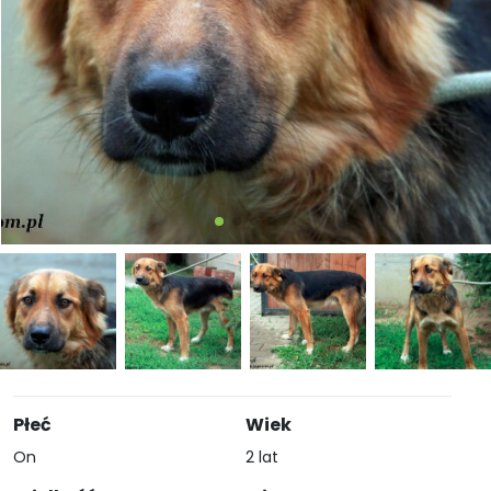
Płeć
Wiek
On
2 lat