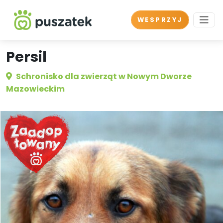
WESPRZYJ
Persil
Schronisko dla zwierząt w Nowym Dworze
Mazowieckim