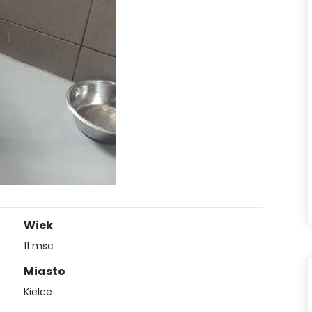
Wiek
11 msc
Miasto
Kielce