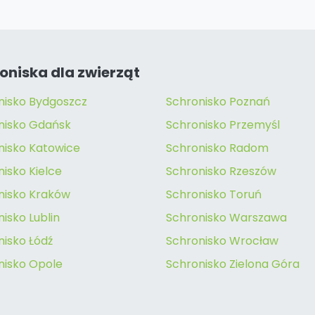
oniska dla zwierząt
nisko Bydgoszcz
Schronisko Poznań
nisko Gdańsk
Schronisko Przemyśl
nisko Katowice
Schronisko Radom
isko Kielce
Schronisko Rzeszów
nisko Kraków
Schronisko Toruń
isko Lublin
Schronisko Warszawa
nisko Łódź
Schronisko Wrocław
nisko Opole
Schronisko Zielona Góra