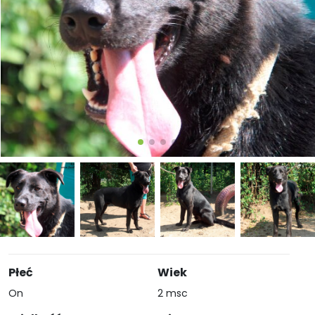
Płeć
Wiek
On
2 msc