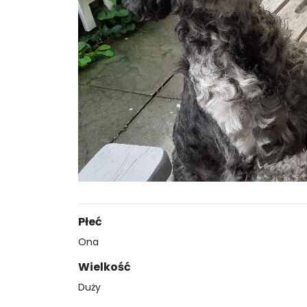
Płeć
Ona
Wielkość
Duży