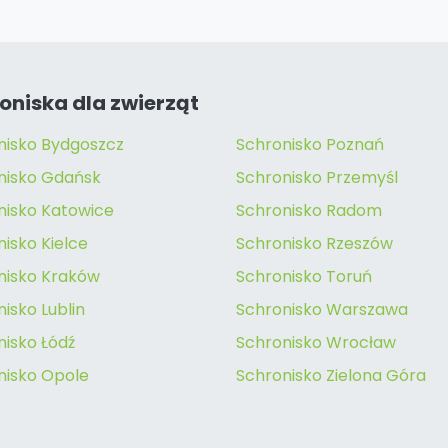
oniska dla zwierząt
nisko Bydgoszcz
Schronisko Poznań
nisko Gdańsk
Schronisko Przemyśl
nisko Katowice
Schronisko Radom
isko Kielce
Schronisko Rzeszów
nisko Kraków
Schronisko Toruń
isko Lublin
Schronisko Warszawa
nisko Łódź
Schronisko Wrocław
nisko Opole
Schronisko Zielona Góra