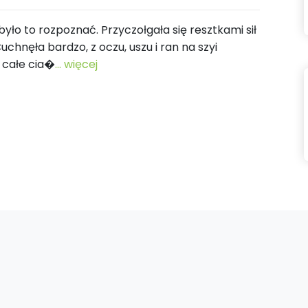
było to rozpoznać. Przyczołgała się resztkami sił
uchnęła bardzo, z oczu, uszu i ran na szyi
a całe cia�
... więcej