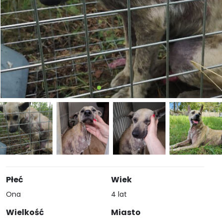
Płeć
Wiek
Ona
4 lat
Wielkość
Miasto