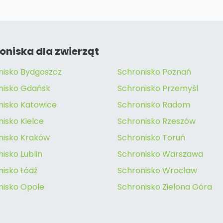
oniska dla zwierząt
nisko Bydgoszcz
Schronisko Poznań
nisko Gdańsk
Schronisko Przemyśl
nisko Katowice
Schronisko Radom
isko Kielce
Schronisko Rzeszów
nisko Kraków
Schronisko Toruń
isko Lublin
Schronisko Warszawa
nisko Łódź
Schronisko Wrocław
nisko Opole
Schronisko Zielona Góra