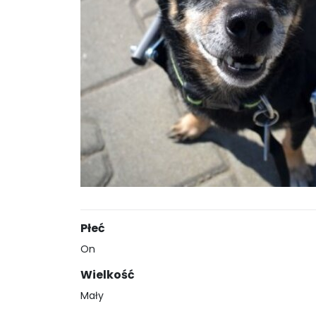
Płeć
On
Wielkość
Mały