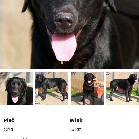
Płeć
Wiek
Ona
1,5 lat