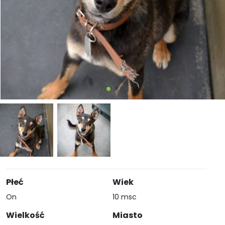
Płeć
Wiek
On
10 msc
Wielkość
Miasto