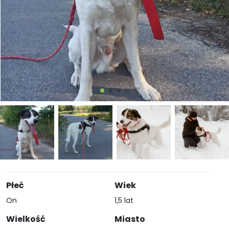
Płeć
Wiek
On
1,5 lat
Wielkość
Miasto