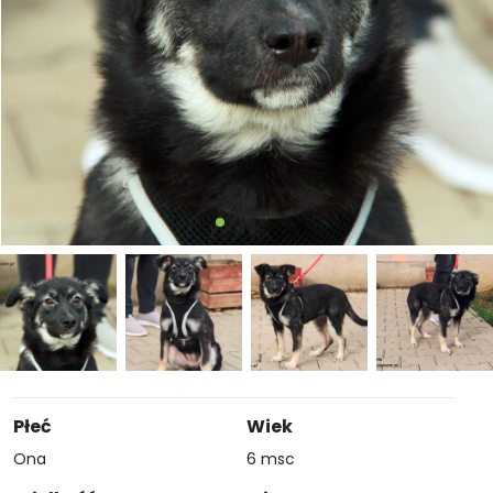
Płeć
Wiek
Ona
6 msc