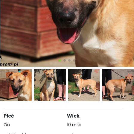
Płeć
Wiek
On
10 msc