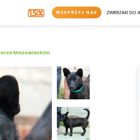
ZWIERZAKI DO 
WESPRZYJ NAS
worze Mazowieckim