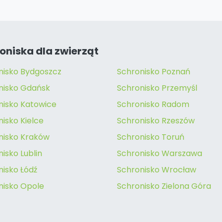
oniska dla zwierząt
nisko Bydgoszcz
Schronisko Poznań
nisko Gdańsk
Schronisko Przemyśl
nisko Katowice
Schronisko Radom
isko Kielce
Schronisko Rzeszów
nisko Kraków
Schronisko Toruń
isko Lublin
Schronisko Warszawa
nisko Łódź
Schronisko Wrocław
nisko Opole
Schronisko Zielona Góra