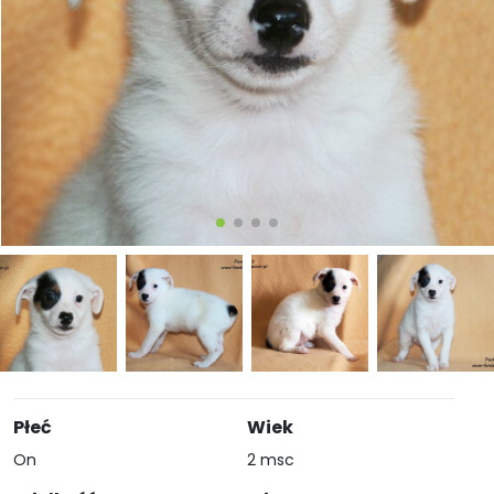
Płeć
Wiek
On
2 msc