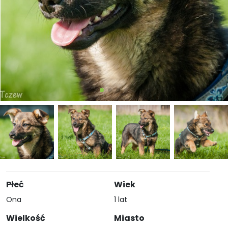
Płeć
Wiek
Ona
1 lat
Wielkość
Miasto