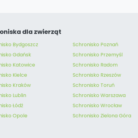
oniska dla zwierząt
nisko Bydgoszcz
Schronisko Poznań
nisko Gdańsk
Schronisko Przemyśl
nisko Katowice
Schronisko Radom
isko Kielce
Schronisko Rzeszów
nisko Kraków
Schronisko Toruń
isko Lublin
Schronisko Warszawa
nisko Łódź
Schronisko Wrocław
nisko Opole
Schronisko Zielona Góra