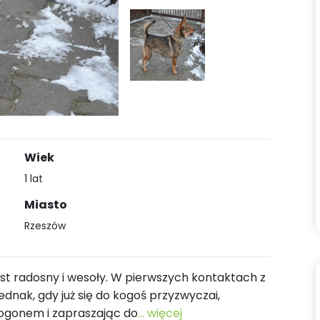
Wiek
1 lat
Miasto
Rzeszów
est radosny i wesoły. W pierwszych kontaktach z
Jednak, gdy już się do kogoś przyzwyczai,
ogonem i zapraszając do
... więcej