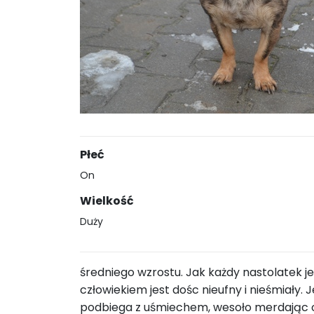
Płeć
On
Wielkość
Duży
średniego wzrostu. Jak każdy nastolatek j
człowiekiem jest dośc nieufny i nieśmiały. 
podbiega z uśmiechem, wesoło merdając 