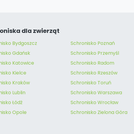
oniska dla zwierząt
nisko Bydgoszcz
Schronisko Poznań
nisko Gdańsk
Schronisko Przemyśl
nisko Katowice
Schronisko Radom
isko Kielce
Schronisko Rzeszów
nisko Kraków
Schronisko Toruń
isko Lublin
Schronisko Warszawa
nisko Łódź
Schronisko Wrocław
nisko Opole
Schronisko Zielona Góra