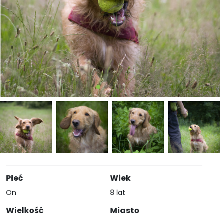
Płeć
Wiek
On
8 lat
Wielkość
Miasto