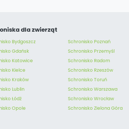
oniska dla zwierząt
nisko Bydgoszcz
Schronisko Poznań
nisko Gdańsk
Schronisko Przemyśl
nisko Katowice
Schronisko Radom
isko Kielce
Schronisko Rzeszów
nisko Kraków
Schronisko Toruń
isko Lublin
Schronisko Warszawa
nisko Łódź
Schronisko Wrocław
nisko Opole
Schronisko Zielona Góra