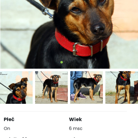
Płeć
Wiek
On
6 msc