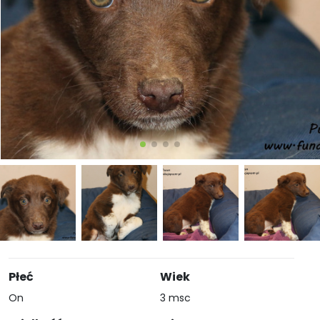
Płeć
Wiek
On
3 msc