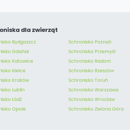
oniska dla zwierząt
nisko Bydgoszcz
Schronisko Poznań
nisko Gdańsk
Schronisko Przemyśl
nisko Katowice
Schronisko Radom
isko Kielce
Schronisko Rzeszów
nisko Kraków
Schronisko Toruń
isko Lublin
Schronisko Warszawa
nisko Łódź
Schronisko Wrocław
nisko Opole
Schronisko Zielona Góra