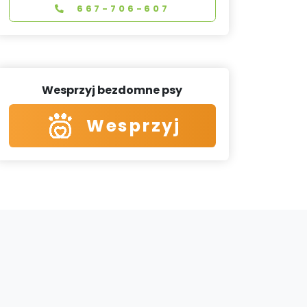
667-706-607
Wesprzyj bezdomne psy
Wesprzyj