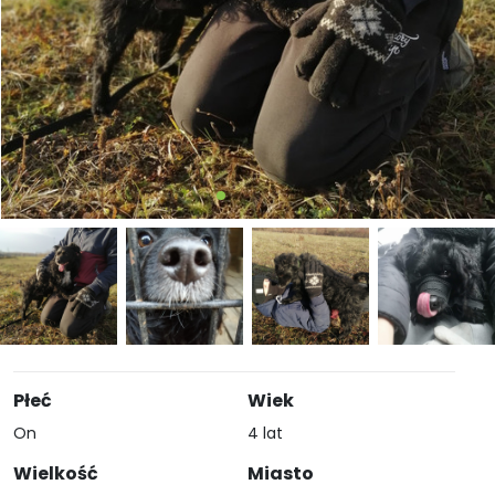
Płeć
Wiek
On
4 lat
Wielkość
Miasto