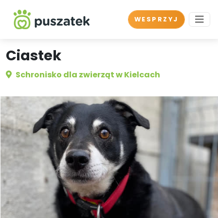
WESPRZYJ
Ciastek
Schronisko dla zwierząt w Kielcach