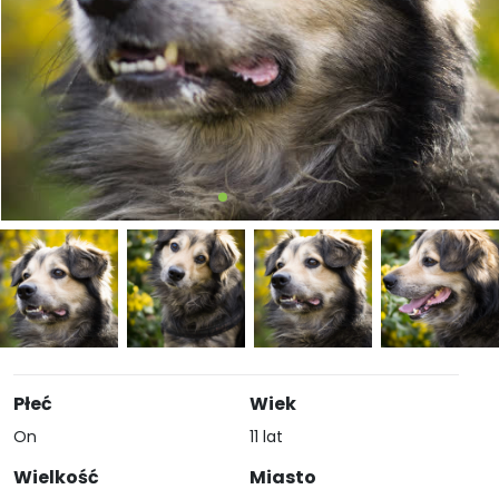
Płeć
Wiek
On
11 lat
Wielkość
Miasto