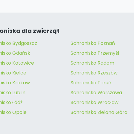
oniska dla zwierząt
nisko Bydgoszcz
Schronisko Poznań
nisko Gdańsk
Schronisko Przemyśl
nisko Katowice
Schronisko Radom
isko Kielce
Schronisko Rzeszów
nisko Kraków
Schronisko Toruń
isko Lublin
Schronisko Warszawa
nisko Łódź
Schronisko Wrocław
nisko Opole
Schronisko Zielona Góra