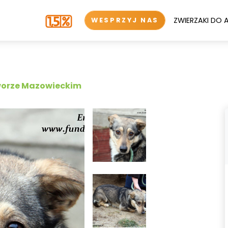
ZWIERZAKI DO 
WESPRZYJ NAS
worze Mazowieckim