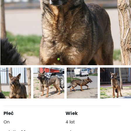
Płeć
Wiek
On
4 lat