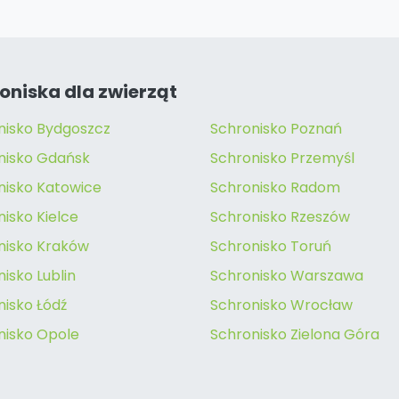
oniska dla zwierząt
nisko Bydgoszcz
Schronisko Poznań
nisko Gdańsk
Schronisko Przemyśl
nisko Katowice
Schronisko Radom
isko Kielce
Schronisko Rzeszów
nisko Kraków
Schronisko Toruń
isko Lublin
Schronisko Warszawa
nisko Łódź
Schronisko Wrocław
nisko Opole
Schronisko Zielona Góra