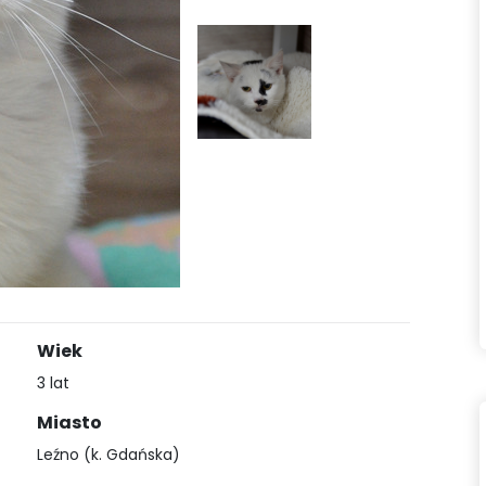
Wiek
3 lat
Miasto
Leźno (k. Gdańska)