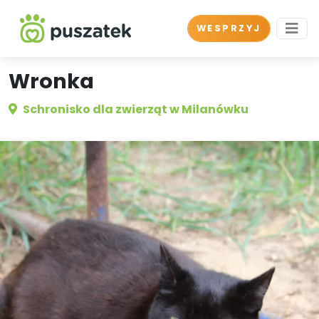
WESPRZYJ
Wronka
Schronisko dla zwierząt w Milanówku