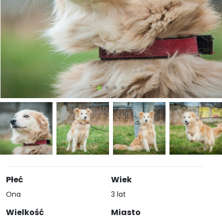
Płeć
Wiek
Ona
3 lat
Wielkość
Miasto