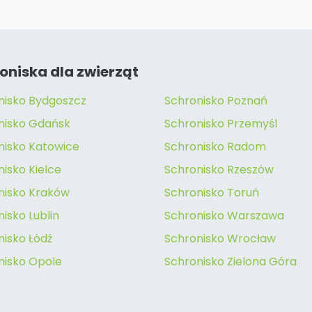
oniska dla zwierząt
nisko Bydgoszcz
Schronisko Poznań
nisko Gdańsk
Schronisko Przemyśl
nisko Katowice
Schronisko Radom
isko Kielce
Schronisko Rzeszów
nisko Kraków
Schronisko Toruń
isko Lublin
Schronisko Warszawa
nisko Łódź
Schronisko Wrocław
nisko Opole
Schronisko Zielona Góra