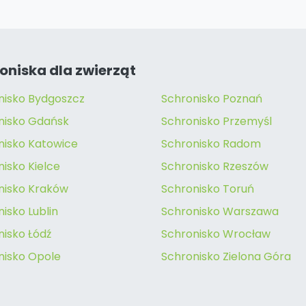
oniska dla zwierząt
nisko Bydgoszcz
Schronisko Poznań
nisko Gdańsk
Schronisko Przemyśl
nisko Katowice
Schronisko Radom
isko Kielce
Schronisko Rzeszów
nisko Kraków
Schronisko Toruń
isko Lublin
Schronisko Warszawa
nisko Łódź
Schronisko Wrocław
nisko Opole
Schronisko Zielona Góra