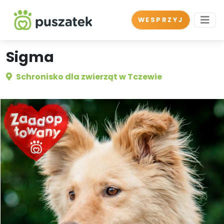
WESPRZYJ
Sigma
Schronisko dla zwierząt w Tczewie