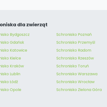
oniska dla zwierząt
nisko Bydgoszcz
Schronisko Poznań
nisko Gdańsk
Schronisko Przemyśl
nisko Katowice
Schronisko Radom
isko Kielce
Schronisko Rzeszów
nisko Kraków
Schronisko Toruń
isko Lublin
Schronisko Warszawa
nisko Łódź
Schronisko Wrocław
nisko Opole
Schronisko Zielona Góra