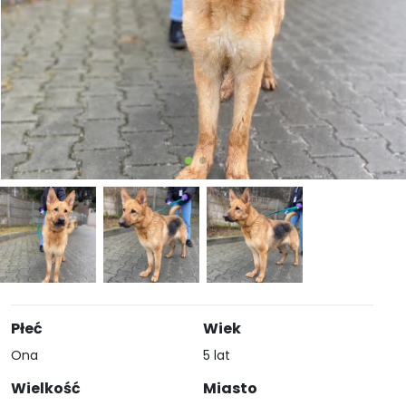
Płeć
Wiek
Ona
5 lat
Wielkość
Miasto