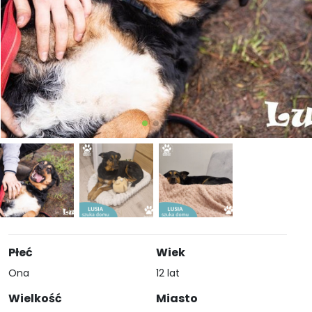
Płeć
Wiek
Ona
12 lat
Wielkość
Miasto