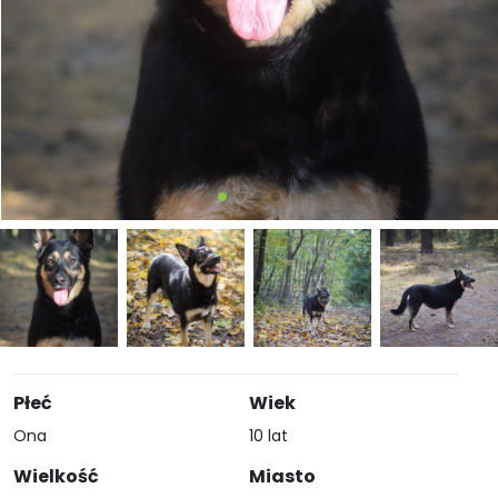
Płeć
Wiek
Ona
10 lat
Wielkość
Miasto