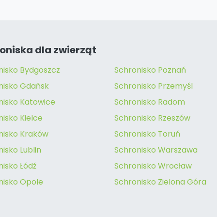
oniska dla zwierząt
nisko Bydgoszcz
Schronisko Poznań
nisko Gdańsk
Schronisko Przemyśl
nisko Katowice
Schronisko Radom
isko Kielce
Schronisko Rzeszów
nisko Kraków
Schronisko Toruń
isko Lublin
Schronisko Warszawa
nisko Łódź
Schronisko Wrocław
nisko Opole
Schronisko Zielona Góra