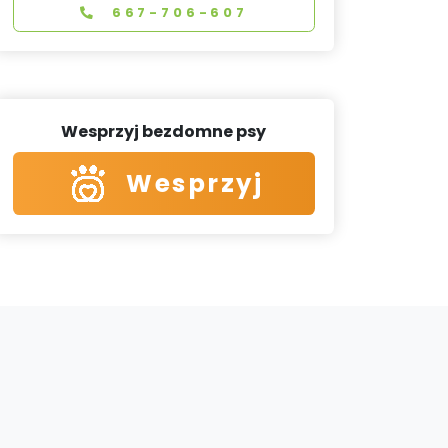
667-706-607
Wesprzyj bezdomne psy
Wesprzyj